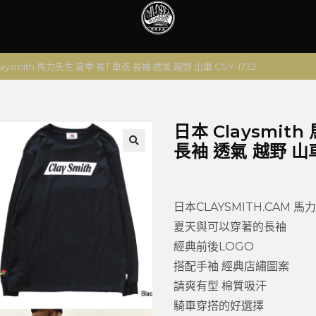
laysmith 馬力先生 夏季 長T 車衣 長袖 透氣 越野 山車 CSY-1732
日本 Claysmit
長袖 透氣 越野 山車 
🔍
日本CLAYSMITH.CAM 馬
夏天與可以穿著的長袖
經典前後LOGO
搭配手袖 經典店繡圖案
請爽有型 棉質吸汗
騎車穿搭的好選擇