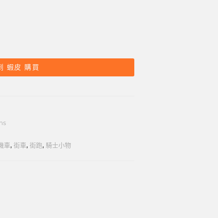
到 蝦皮 購買
ms
機車
,
街車
,
街跑
,
騎士小物