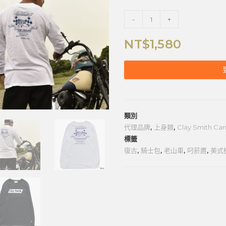
-
+
NT$
1,580
類別
代理品牌
,
上身類
,
Clay Smith Ca
標籤
復古
,
騎士包
,
老山車
,
叼菸鷹
,
美式