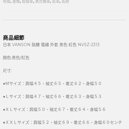
哈雷
,
重機
,
輕檔車
,
美式機車
,
街車
,
街跑
商品細節
日本 VANSON 骷髏 電繡 外套 黑色 紅色 NVSZ-2313
顏色:黑色/紅色
尺寸:
●Ｍサイズ：肩幅４５・袖丈６５・着丈６２・身幅５０
●Ｌサイズ：肩幅４７・袖丈６６・着丈６３・身幅５３
●ＸＬサイズ：肩幅５０・袖丈６７・着丈６４・身幅５６
●ＸＸＬサイズ：肩幅５２・袖丈６９・着丈６６・身幅６０センチ