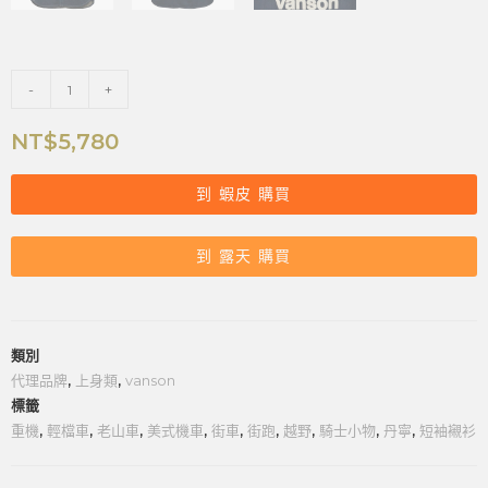
-
+
NT$
5,780
到 蝦皮 購買
到 露天 購買
類別
代理品牌
,
上身類
,
vanson
標籤
重機
,
輕檔車
,
老山車
,
美式機車
,
街車
,
街跑
,
越野
,
騎士小物
,
丹寧
,
短袖襯衫