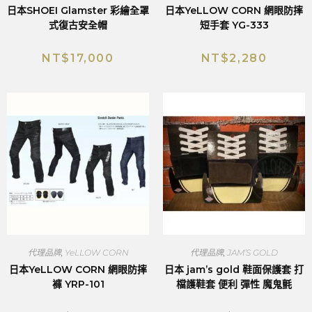
日本SHOEI Glamster 彩繪全罩
日本YeLLOW CORN 網眼防摔
式復古安全帽
短手套 YG-333
NT$
17,000
NT$
2,280
代理品牌
,
YeLLOW CORN
代理品牌
,
JAM’S GOLD
日本YeLLOW CORN 網眼防摔
日本 jam’s gold 鞋面保護套 打
褲 YRP-101
檔護鞋套 便利 彈性 魔鬼氈