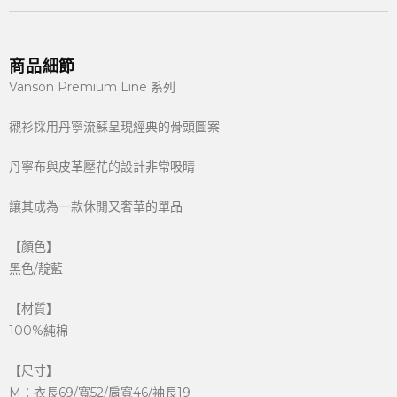
商品細節
Vanson Premium Line 系列
襯衫採用丹寧流蘇呈現經典的骨頭圖案
丹寧布與皮革壓花的設計非常吸睛
讓其成為一款休閒又奢華的單品
【顏色】
黑色/靛藍
【材質】
100%純棉
【尺寸】
M：衣長69/寬52/肩寬46/袖長19