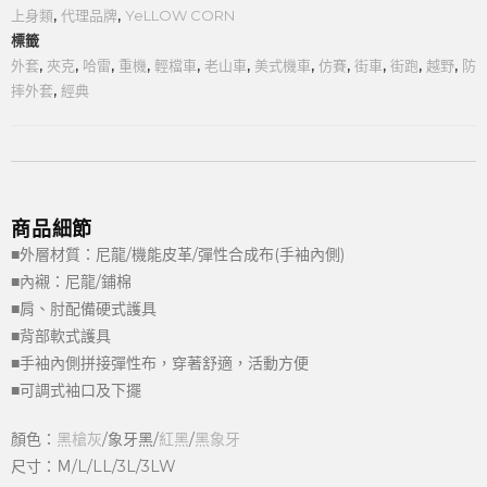
上身類
,
代理品牌
,
YeLLOW CORN
標籤
外套
,
夾克
,
哈雷
,
重機
,
輕檔車
,
老山車
,
美式機車
,
仿賽
,
街車
,
街跑
,
越野
,
防
摔外套
,
經典
商品細節
■外層材質：尼龍/機能皮革/彈性合成布(手袖內側)
■內襯：尼龍/鋪棉
■肩、肘配備硬式護具
■背部軟式護具
■手袖內側拼接彈性布，穿著舒適，活動方便
■可調式袖口及下擺
顏色：
黑槍灰
/象牙黑/
紅黑
/
黑象牙
尺寸：Ｍ/L/LL/3L/3LW