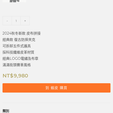
-
+
2024秋冬新款 皮布拼接
經典款 復古防摔夾克
可拆卸五件式護具
採科技纖維皮革材質
經典LOGO電繡及布章
滿滿街頭賽車風格
NT$
9,980
到 蝦皮 購買
類別