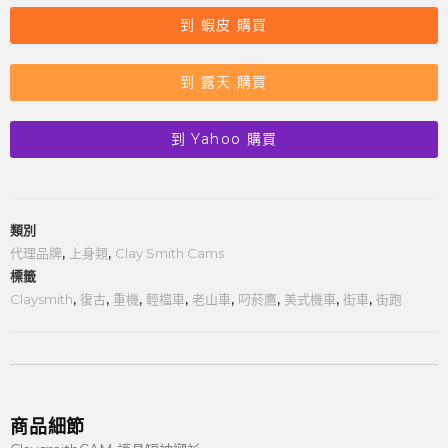
到 蝦皮 購買
到 露天 購買
到 Yahoo 購買
類別
代理品牌
,
上身類
,
Clay Smith Cams
標籤
Claysmith
,
復古
,
重機
,
輕檔車
,
老山車
,
叼菸鷹
,
美式機車
,
街車
,
街跑
商品細節