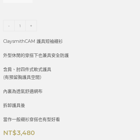
-
+
ClaysmithCAM 護具短袖襯衫
外型休閒的穿搭下也兼具安全防護
含肩、肘四件式軟式護具
(有預留胸護具空間）
內裏為透氣舒適網布
拆卸護具後
當作一般襯衫穿搭也有型好看
NT$
3,480