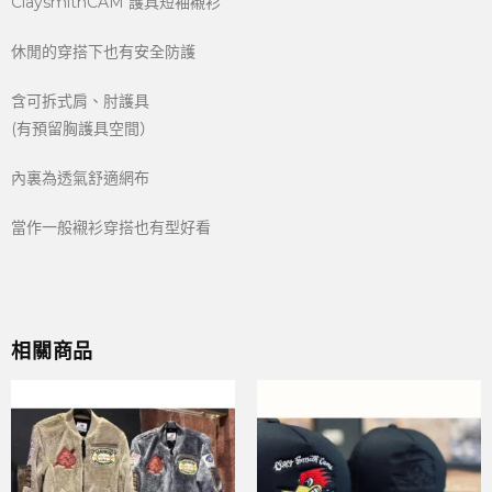
ClaysmithCAM 護具短袖襯衫
休閒的穿搭下也有安全防護
含可拆式肩、肘護具
(有預留胸護具空間）
內裏為透氣舒適網布
當作一般襯衫穿搭也有型好看
相關商品