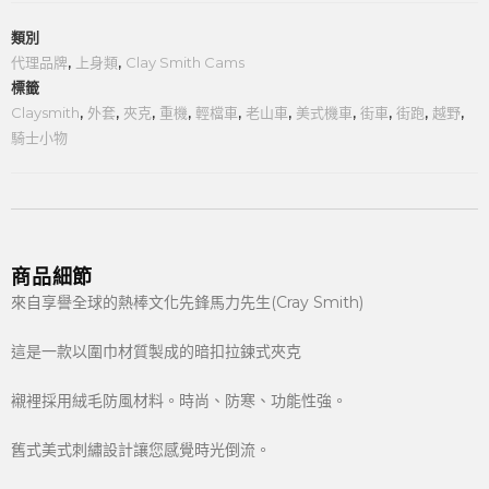
類別
代理品牌
,
上身類
,
Clay Smith Cams
標籤
Claysmith
,
外套
,
夾克
,
重機
,
輕檔車
,
老山車
,
美式機車
,
街車
,
街跑
,
越野
,
騎士小物
商品細節
來自享譽全球的熱棒文化先鋒馬力先生(Cray Smith)
這是一款以圍巾材質製成的暗扣拉鍊式夾克
襯裡採用絨毛防風材料。時尚、防寒、功能性強。
舊式美式刺繡設計讓您感覺時光倒流。