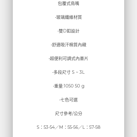
包覆式鳥嘴
•玻璃纖維材質
•雙D釦設計
•舒適吸汗棉質內襯
•超便利可調式內墨片
•多段尺寸 S ~ 3L
•重量:1050 50 g
•七色可選
尺寸參考/公分
S：53-54／M：55-56／L：57-58