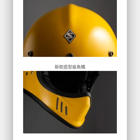
新款造型鯊魚鰭