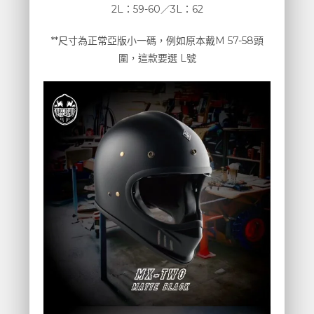
2L：59-60／3L：62
**尺寸為正常亞版小一碼，例如原本戴M 57-58頭
圍，這款要選 L號