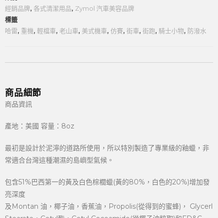
經銷品牌
,
各式清潔用品
,
Zymol 汽車美容品牌
標籤
哈雷
,
重機
,
輕檔車
,
老山車
,
美式機車
,
仿賽
,
街車
,
街跑
,
騎士小物
,
防潑水
商品細節
商品資訊
產地：美國 容量：8oz
最初是設計於泥濘的道路所使用，所以特別製造了專業級的釉蠟，非
常適合台灣這種潮濕的島嶼型氣候。
包含51%巴西第一的黃及白色棕櫚蠟(黃的80%，白色的20%)增加發
亮深度
及Montan 油，椰子油，香蕉油，Propolis(從得到的蜜蜂)， Glycerl