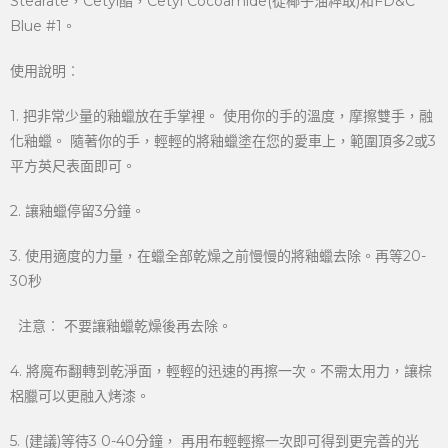
Stearate，Cetyl酯，Cetyl Cocoamide(從椰子油粹取)和FD&C
Blue #1。
使用說明︰
1. 把非常少量的釉蠟放在手掌裡。 使用你的手的溫度，摩擦雙手，融
化釉蠟。 隨著你的手，輕輕的將釉蠟塗在您的愛車上，範圍頂多2或3
平方英尺表面即可。
2. 讓釉蠟停留3分鐘。
3. 使用適度的力量，在蠟全部乾燥之前慢慢的將釉蠟去除。再等20-
30秒
注意︰ 不要讓釉蠟乾燥後再去除。
4. 將魔布翻轉到乾淨面，輕輕的迅速的再擦一次。不需太用力，讓棕
梠臘可以更融入烤漆。
5. (建議)等待3 0-40分鐘， 再用布輕輕擦一次即可得到更完善的光