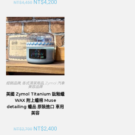
NT$
4,200
NT$
4,450
經銷品牌
,
各式清潔用品
,
Zymol 汽車
美容品牌
美國 Zymol Titanium 鈦釉蠟
WAX 附上蠟棉 Muse
detailing 蠟品 原裝進口 車用
美容
NT$
2,400
NT$
2,700