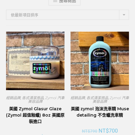
搜尋商品
依最新項目排序
經銷品牌
,
各式清潔用品
,
Zymol 汽車
經銷品牌
,
各式清潔用品
,
Zymol 汽車
美容品牌
美容品牌
美國 Zymol Glasur Glaze
美國 zymol 泡沫洗車精 Muse
(Zymol 超值釉蠟) 8oz 美國原
detailing 不含蠟洗車精
裝進口
NT$
700
NT$
790