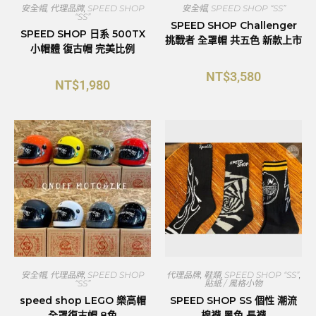
安全帽
,
代理品牌
,
SPEED SHOP
安全帽
,
SPEED SHOP “SS”
“SS”
SPEED SHOP Challenger
SPEED SHOP 日系 500TX
挑戰者 全罩帽 共五色 新款上市
小帽體 復古帽 完美比例
NT$
3,580
NT$
1,980
安全帽
,
代理品牌
,
SPEED SHOP
代理品牌
,
鞋類
,
SPEED SHOP “SS”
,
“SS”
貼紙 / 風格小物
speed shop LEGO 樂高帽
SPEED SHOP SS 個性 潮流
全罩復古帽 8色
棉襪 黑色 長襪