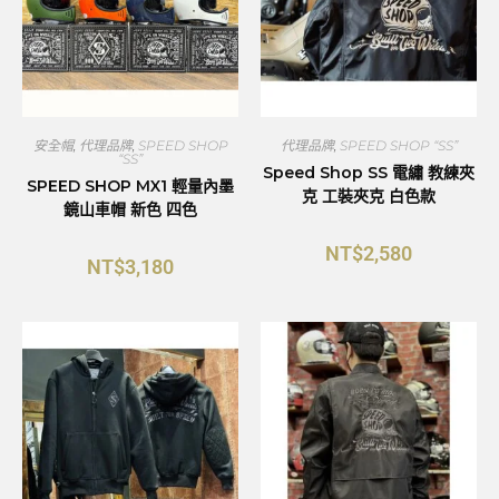
安全帽
,
代理品牌
,
SPEED SHOP
代理品牌
,
SPEED SHOP “SS”
“SS”
Speed Shop SS 電繡 教練夾
SPEED SHOP MX1 輕量內墨
克 工裝夾克 白色款
鏡山車帽 新色 四色
NT$
2,580
NT$
3,180