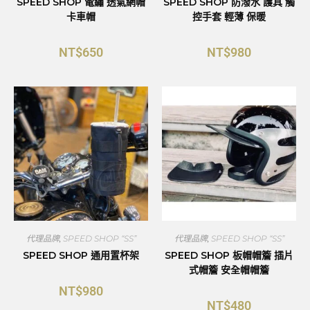
SPEED SHOP 電繡 透氣網帽
SPEED SHOP 防潑水 護具 觸
卡車帽
控手套 輕薄 保暖
NT$
650
NT$
980
代理品牌
,
SPEED SHOP “SS”
代理品牌
,
SPEED SHOP “SS”
SPEED SHOP 通用置杯架
SPEED SHOP 板帽帽簷 插片
式帽簷 安全帽帽簷
NT$
980
NT$
480