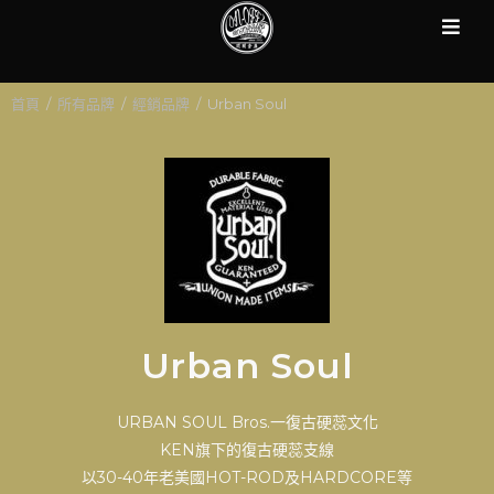
首頁
/
所有品牌
/
經銷品牌
/
Urban Soul
Urban Soul
URBAN SOUL Bros.一復古硬蕊文化
KEN旗下的復古硬蕊支線
以30-40年老美國HOT-ROD及HARDCORE等