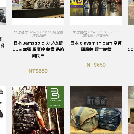
LD
代理品牌
,
JAM’S GOLD
,
鑰匙圈
代理品牌
,
Clay Smith Cams
,
/ 皮製配件
鑰匙圈 / 皮製配件
閒騎士
日本 Jamsgold カブの駅
日本 claysmith cam 幸運
止滑
CUB 幸運 驅魔鈴 鈴鐺 吊飾
驅魔鈴 騎士鈴鐺
5
國民車
NT$
650
NT$
650