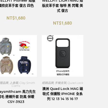
ELLFIT Pioneer 短版
WELLFIT LIGHTNING 短
觸控皮革手套 復古 四色
版皮革手套 咖啡 黑 閃電 美
式 復古
NT$
1,680
NT$
1,680
理品牌
,
上身類
,
Clay Smith
經銷品牌
,
手機支架
,
Quad Lock
Cams
澳洲 Quad Lock MAG 磁
laysmithcam 馬力先生
吸式 保護殼 IPHONE 全系
絨毛 連帽外套 防風 保暖
列 12 13 14 15 16 17
CSY-3923