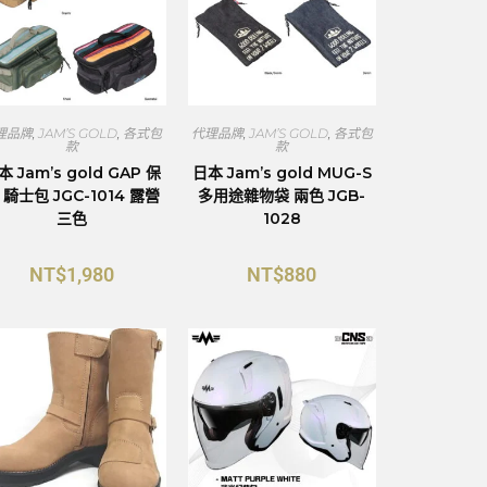
理品牌
,
JAM’S GOLD
,
各式包
代理品牌
,
JAM’S GOLD
,
各式包
款
款
本 Jam’s gold GAP 保
日本 Jam’s gold MUG-S
 騎士包 JGC-1014 露營
多用途雜物袋 兩色 JGB-
三色
1028
NT$
1,980
NT$
880