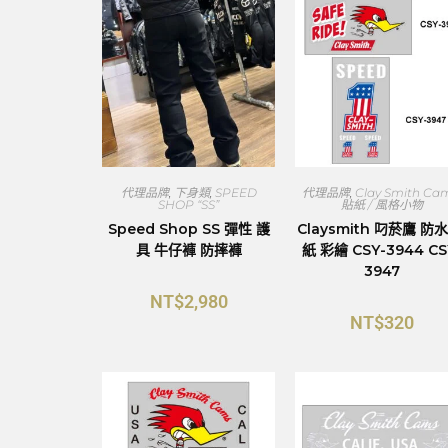
代理品牌
,
下身類
,
SPEED
代理品牌
,
Clay Smith Ca
SHOP “SS”
貼紙 / 風格小物
Speed Shop SS 彈性 護
Claysmith 叼菸鷹 防水
具 牛仔褲 防摔褲
紙 彩繪 CSY-3944 CS
3947
NT$
2,980
NT$
320