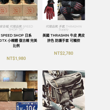
安全帽
,
代理品牌
,
SPEED
代理品牌
,
手套
,
THRASHIN
SHOP “SS”
Supply
SPEED SHOP 日系
美國 THRASHIN 牛皮 麂皮
00TX 小帽體 復古帽 完美
拚色 防護手套 可觸控
比例
NT$
2,780
NT$
1,980