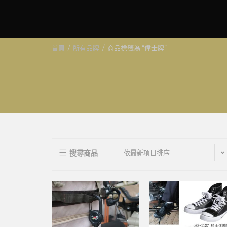
首頁
/
所有品牌
/
商品標籤為 “偉士牌”
搜尋商品
依最新項目排序