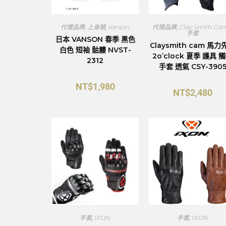
代理品牌
,
上身類
,
vanson
代理品牌
,
Clay Smith Ca
手套
日本 VANSON 春季 黑色
Claysmith cam 馬力
白色 短袖 骷髏 NVST-
2o’clock 夏季 護具 
2312
手套 透氣 CSY-390
NT$
1,980
NT$
2,480
手套
,
IXON
手套
,
IXON