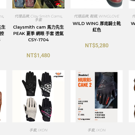
ms
,
代理品牌
,
Clay Smith Cams
,
代理品牌
,
鞋類
,
WINGLOVE
手套
WILD WING 厚底騎士靴
W
先生
Claysmith cam 馬力先生
紅色
觸控
PEAK 夏季 網眼 手套 透氣
5
CSY-1704
NT$
5,280
NT$
1,480
手套
,
IXON
手套
,
IXON