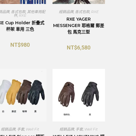
銷品牌
,
各式包款
,
其他車用配
經銷品牌
,
各式包款
,
RXE
件
,
RXE
RXE YAGER
XE Cup Holder 折疊式
MESSENGER 耶格爾 郵差
杯架 車用 三色
包 馬克三型
NT$
980
NT$
6,580
經銷品牌
,
手套
,
Well Fit
經銷品牌
,
手套
,
Well Fit