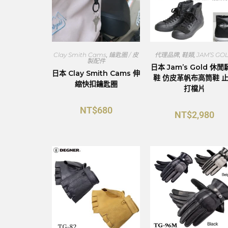
Clay Smith Cams
,
鑰匙圈 / 皮
代理品牌
,
鞋類
,
JAM’S GO
製配件
日本 Jam’s Gold 休
日本 Clay Smith Cams 伸
鞋 仿皮革帆布高筒鞋 
縮快扣鑰匙圈
打檔片
NT$
680
NT$
2,980