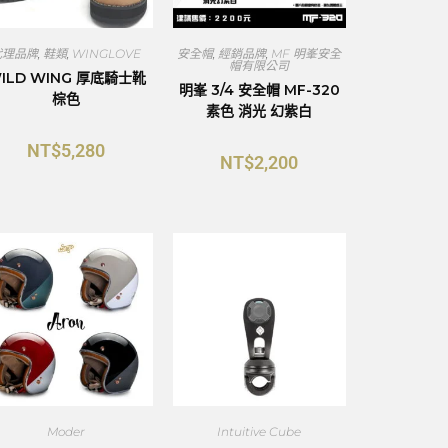
代理品牌
,
鞋類
,
WINGLOVE
安全帽
,
經銷品牌
,
MF 明峯安全
帽有限公司
ILD WING 厚底騎士靴
明峯 3/4 安全帽 MF-320
棕色
素色 消光 幻紫白
NT$
5,280
NT$
2,200
Moder
Intuitive Cube