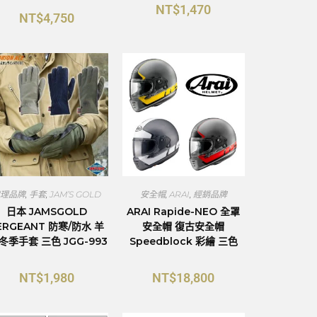
NT$
1,470
NT$
4,750
代理品牌
,
手套
,
JAM’S GOLD
安全帽
,
ARAI
,
經銷品牌
日本 JAMSGOLD
ARAI Rapide-NEO 全罩
ERGEANT 防寒/防水 羊
安全帽 復古安全帽
 冬季手套 三色 JGG-993
Speedblock 彩繪 三色
NT$
1,980
NT$
18,800