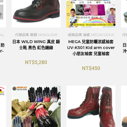
ms
,
代理品牌
,
鞋類
,
WINGLOVE
經銷品牌
,
袖套
,
MEGACOOUV
代
日本 WILD WING 真皮 騎
MEGA 兒童防曬涼感袖套
 防
日
士靴 黑色 紅色縫線
UV-K501 Kid arm cover
Y-
冷
小朋友袖套 兒童袖套
NT$
5,280
NT$
450