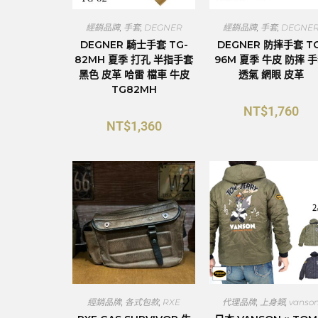
經銷品牌
,
手套
,
DEGNER
經銷品牌
,
手套
,
DEGNE
DEGNER 騎士手套 TG-
DEGNER 防摔手套 TG
82MH 夏季 打孔 半指手套
96M 夏季 牛皮 防摔 
黑色 皮革 哈雷 檔車 牛皮
透氣 網眼 皮革
TG82MH
NT$
1,760
NT$
1,360
經銷品牌
,
各式包款
,
RXE
代理品牌
,
上身類
,
vanso