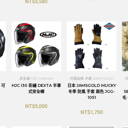
NT$
3,580
安全帽
,
HJC Helmets
代理品牌
,
手套
,
JAM’S GOLD
A 可
HJC I30 彩繪 DEXTA 半罩
日本 JAMSGOLD MUCKY
式安全帽
冬季 防風 手套 兩色 JGG-
S
1051
毛
NT$
5,000
NT$
1,750