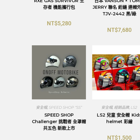
RXE GAS SURVIVOR 生
日本 VANSON × TO
存者 機能攜行包
JERRY 聯名 絎縫 連帽
TJV-2442 黑/綠
NT$
5,280
NT$
7,680
安全帽
,
SPEED SHOP “SS”
安全帽
,
經銷品牌
,
LS2
SPEED SHOP
LS2 兒童 安全帽 Kid
Challenger 挑戰者 全罩帽
helmet 彩繪
共五色 新款上市
NT$
1,500