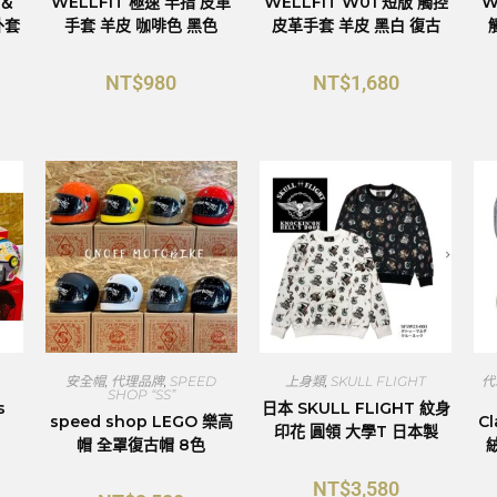
M＆
WELLFIT 極速 半指 皮革
WELLFIT W01 短版 觸控
W
外套
手套 羊皮 咖啡色 黑色
皮革手套 羊皮 黑白 復古
NT$
980
NT$
1,680
安全帽
,
代理品牌
,
SPEED
上身類
,
SKULL FLIGHT
代
SHOP “SS”
s
日本 SKULL FLIGHT 紋身
speed shop LEGO 樂高
C
印花 圓領 大學T 日本製
帽 全罩復古帽 8色
NT$
3,580