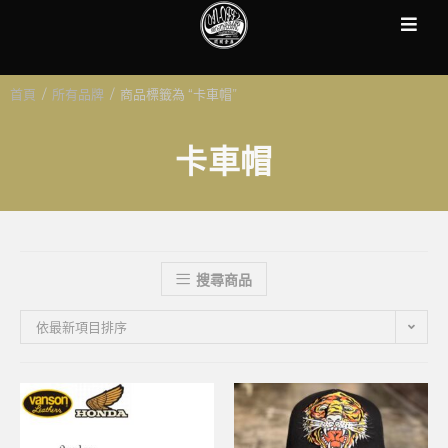
首頁
/
所有品牌
/
商品標籤為 “卡車帽”
卡車帽
搜尋商品
依最新項目排序