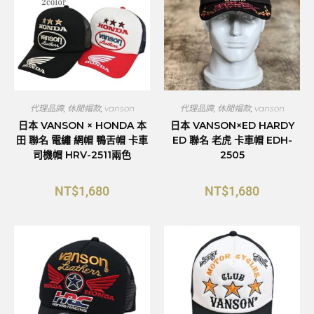
代理品牌
,
休閒帽款
,
vanson
代理品牌
,
休閒帽款
,
vanson
日本 VANSON × HONDA 本
日本 VANSON×ED HARDY
田 聯名 電繡 網帽 鴨舌帽 卡車
ED 聯名 老虎 卡車帽 EDH-
司機帽 HRV-2511兩色
2505
NT$
1,680
NT$
1,680