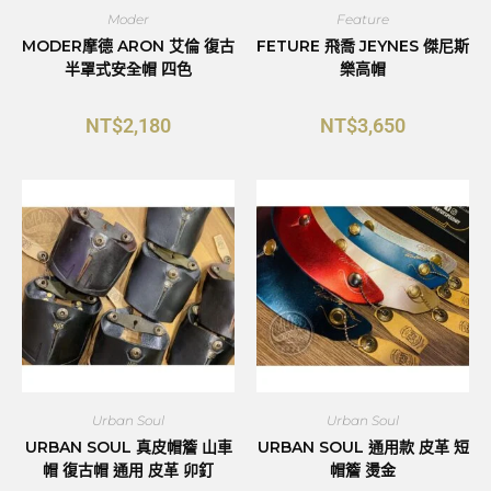
Moder
Feature
MODER摩德 ARON 艾倫 復古
FETURE 飛喬 JEYNES 傑尼斯
半罩式安全帽 四色
樂高帽
NT$
2,180
NT$
3,650
Urban Soul
Urban Soul
URBAN SOUL 真皮帽簷 山車
URBAN SOUL 通用款 皮革 短
帽 復古帽 通用 皮革 卯釘
帽簷 燙金