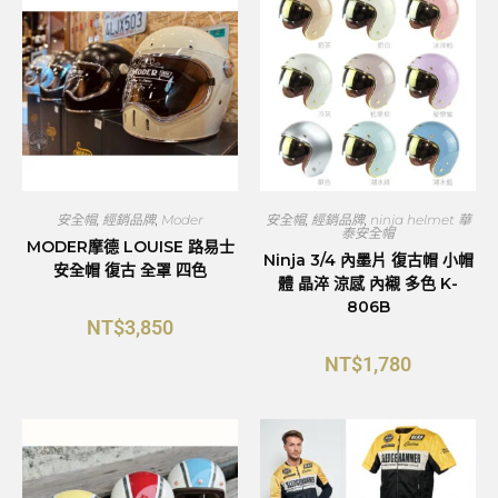
安全帽
,
經銷品牌
,
Moder
安全帽
,
經銷品牌
,
ninja helmet 華
泰安全帽
MODER摩德 LOUISE 路易士
Ninja 3/4 內墨片 復古帽 小帽
安全帽 復古 全罩 四色
體 晶淬 涼感 內襯 多色 K-
806B
NT$
3,850
NT$
1,780