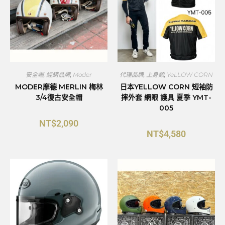
安全帽
,
經銷品牌
,
Moder
代理品牌
,
上身類
,
YeLLOW CORN
MODER摩德 MERLIN 梅林
日本YELLOW CORN 短袖防
3/4復古安全帽
摔外套 網眼 護具 夏季 YMT-
005
NT$
2,090
NT$
4,580