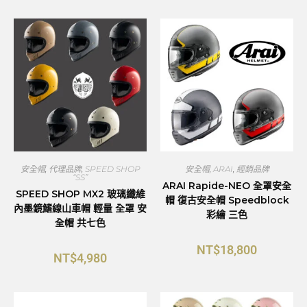
安全帽
,
代理品牌
,
SPEED SHOP
安全帽
,
ARAI
,
經銷品牌
“SS”
ARAI Rapide-NEO 全罩安全
SPEED SHOP MX2 玻璃纖維
帽 復古安全帽 Speedblock
內墨鏡鰭線山車帽 輕量 全罩 安
彩繪 三色
全帽 共七色
NT$
18,800
NT$
4,980