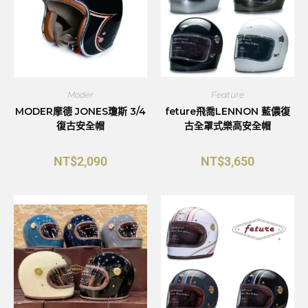
Moder
Feature
MODER摩德 JONES瓊斯 3/4
feture飛喬LENNON 藍儂復
復古安全帽
古全罩式樂高安全帽
NT$
2,090
NT$
3,650