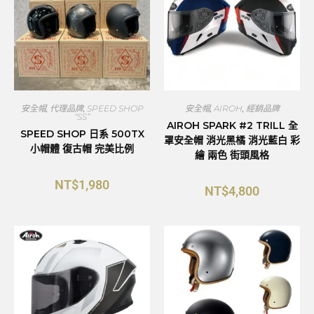
安全帽
,
代理品牌
,
SPEED SHOP
安全帽
,
AIROH
,
經銷品牌
“SS”
AIROH SPARK #2 TRILL 全
SPEED SHOP 日系 500TX
罩安全帽 消光黑橘 消光藍白 彩
小帽體 復古帽 完美比例
繪 兩色 街頭風格
NT$
1,980
NT$
4,800