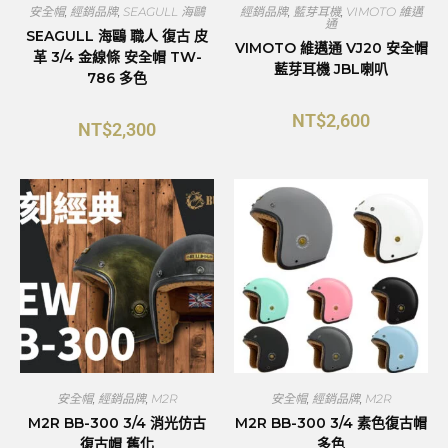
安全帽
,
經銷品牌
,
SEAGULL 海鷗
經銷品牌
,
藍芽耳機
,
VIMOTO 維邁
通
SEAGULL 海鷗 職人 復古 皮
VIMOTO 維邁通 VJ20 安全帽
革 3/4 金線條 安全帽 TW-
藍芽耳機 JBL喇叭
786 多色
NT$
2,600
NT$
2,300
安全帽
,
經銷品牌
,
M2R
安全帽
,
經銷品牌
,
M2R
M2R BB-300 3/4 消光仿古
M2R BB-300 3/4 素色復古帽
復古帽 舊化
多色