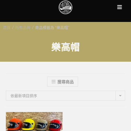
首頁
/
所有品牌
/
商品標籤為 “樂高帽”
樂高帽
搜尋商品
依最新項目排序