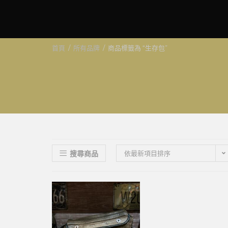
首頁
/
所有品牌
/
商品標籤為 “生存包”
搜尋商品
依最新項目排序