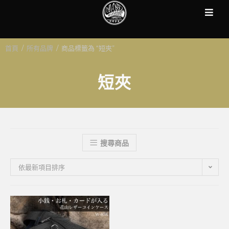
首頁
/
所有品牌
/
商品標籤為 “短夾”
短夾
搜尋商品
依最新項目排序