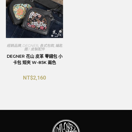
經銷品牌
,
DEGNER
,
各式包款
,
鑰匙
圈 / 皮製配件
DEGNER 花山 皮革 零錢包 小
卡包 短夾 W-85K 兩色
NT$
2,160