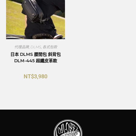
代理品牌
,
DLMS
,
各式包款
日本 DLMS 腰間包 斜背包
DLM-445 超纖皮革款
NT$
3,980