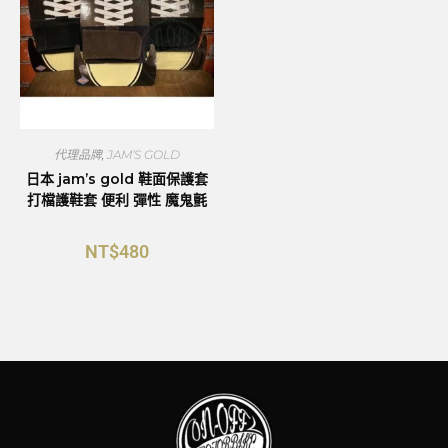
代理品牌
,
JAM’S GOLD
日本 jam’s gold 鞋面保護套
打檔護鞋套 便利 彈性 魔鬼氈
NT$
480