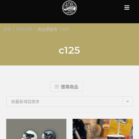
首頁
/
所有品牌
/
商品標籤為 “c125”
c125
搜尋商品
依最新項目排序