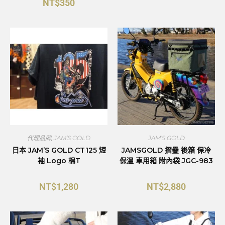
NT$
350
代理品牌
,
JAM’S GOLD
JAM’S GOLD
日本 JAM’S GOLD CT125 短
JAMSGOLD 摺疊 後箱 保冷
袖 Logo 棉T
保溫 車用箱 附內袋 JGC-983
NT$
1,280
NT$
2,880